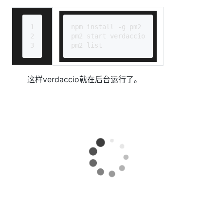
1
npm install -g pm2
2
pm2 start verdaccio
3
pm2 list
这样verdaccio就在后台运行了。