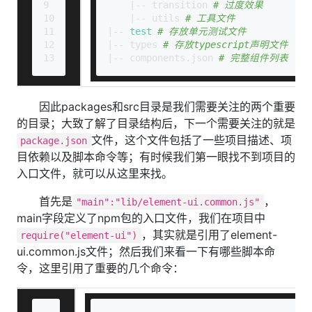
9
    |-- transition 
# 过度效果
10
    |-- utils 
# 工具文件
11
|-- 
test
# 存放单元测试文件
12
|-- types 
# 存放typescript声明文件
13
|-- components.json 
# 完整组件列表
因此packages和src目录是我们需要关注的两个重要
的目录；大致了解了目录结构后，下一个需要关注的就是
文件，这个文件包括了一些项目描述、项
package.json
目依赖以及脚本命令等；有时候我们第一眼找不到项目的
入口文件，就可以从这里来找。
首先是
，
"main":"lib/element-ui.common.js"
main字段定义了npm包的入口文件，我们在项目中
，其实就是引用了element-
require("element-ui")
ui.common.js文件；然后我们来看一下有哪些脚本命
令，这里引用了重要的几个命令：