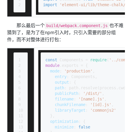
2
import
'element-ui/lib/theme-chalk/in
那么最后一个
也不难
build/webpack.component.js
猜到了，是为了在npm引入时，只引入需要的部分组
件，而不对整体进行打包：
1
const
Components
 = 
require
(
'../compo
2
module
.
exports
 = {
3
mode
: 
'production'
,
4
entry
: 
Components
,
5
output
: {
6
path
: path.
resolve
(process.
cwd
()
7
publicPath
: 
'/dist/'
,
8
filename
: 
'[name].js'
,
9
chunkFilename
: 
'[id].js'
,
10
libraryTarget
: 
'commonjs2'
11
  },
12
optimization
: {
13
minimize
: 
false