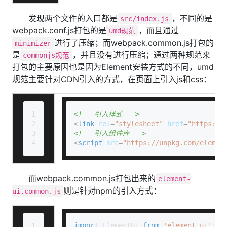
发现两个文件的入口都是
，不同的是
src/index.js
webpack.conf.js打包的是
，而且通过
umd规范
进行了压缩；而webpack.common.js打包的
minimizer
是
，并且没有进行压缩；通过两种规范来
commonjs规范
打包的主要原因也是因为Element安装方式的不同，umd
规范主要针对CDN引入的方式，在页面上引入js和css：
1
<!-- 引入样式 -->
2
<
link
rel
=
"stylesheet"
href
=
"https://
3
<!-- 引入组件库 -->
4
<
script
src
=
"https://unpkg.com/elemen
而webpack.common.js打包出来的
element-
则是针对npm的引入方式：
ui.common.js
1
import
ElementUI
from
'element-ui'
;