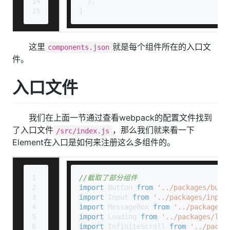
14
  },
15
}
这里
就是每个组件所在的入口文
components.json
件。
入口文件
我们在上面一节通过查看webpack的配置文件找到
了入口文件
，那么我们就来看一下
/src/index.js
Element在入口是如何来注册这么多组件的。
1
//截取了部分组件
2
import
Button
from
'../packages/butt
3
import
Input
from
'../packages/input
4
import
MessageBox
from
'../packages/
5
import
Loading
from
'../packages/loa
6
import
InfiniteScroll
from
'../packa