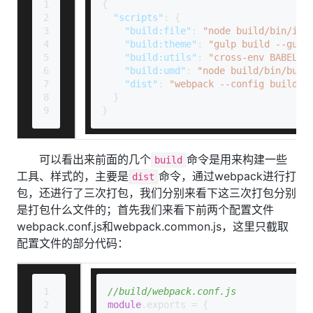
1
{
2
"scripts"
:
{
3
"build:file"
:
"node build/bin/ico
4
"build:theme"
:
"gulp build --gulp
5
"build:utils"
:
"cross-env BABEL_E
6
"build:umd"
:
"node build/bin/buil
7
"dist"
:
"webpack --config build/w
8
}
9
}
可以看出来前面的几个
命令是用来构建一些
build
工具、样式的，主要是
命令，通过webpack进行打
dist
包，还进行了三次打包，我们分别来看下这三次打包分别
是打包什么文件的；首先我们来看下前两个配置文件
webpack.conf.js和webpack.common.js，这里只截取
配置文件的部分代码：
1
//build/webpack.conf.js
2
module
.
exports
 = {