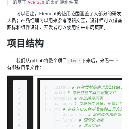
的基于
的桌面端组件库
Vue 2.0
可以看出，Element的使用范围涵盖了大部分的研发
人员；产品经理可以用来参考逻辑交互，设计师可以借鉴
图标和组件设计，开发者可以使用它来布局页面。
项目结构
我们从github将整个项目
下来后，来看一下
clone
有哪些目录文件：
1
|-- .github 
# 存放贡献指南以及issue、P
2
|-- build 
# 存放打包工具的配置文件
3
|-- examples 
# 存放组件示例
4
|-- packages 
# 存放组件源码，也是我们分
5
|-- src 
# 存放入口文件以及各种工具文件
6
    |-- directives 
# 滚轮优化和避免重
7
    |-- locale 
# 国际化功能
8
    |-- mixins 
# 混入实例