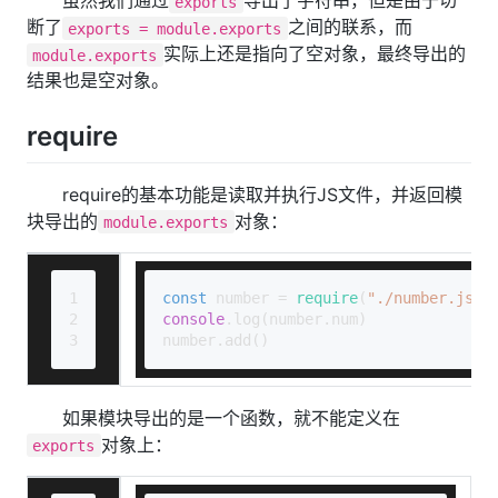
虽然我们通过
导出了字符串，但是由于切
exports
断了
之间的联系，而
exports = module.exports
实际上还是指向了空对象，最终导出的
module.exports
结果也是空对象。
require
require的基本功能是读取并执行JS文件，并返回模
块导出的
对象：
module.exports
1
const
 number = 
require
(
"./number.js"
)
2
console
.
log
(number.
num
)
3
number.
add
()
如果模块导出的是一个函数，就不能定义在
对象上：
exports