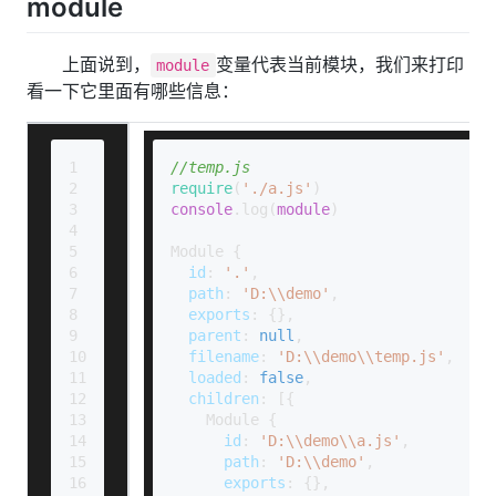
module
上面说到，
变量代表当前模块，我们来打印
module
看一下它里面有哪些信息：
1
//temp.js
2
require
(
'./a.js'
)
3
console
.
log
(
module
)
4
5
Module
 {
6
id
: 
'.'
,
7
path
: 
'D:\\demo'
,
8
exports
: {},
9
parent
: 
null
,
10
filename
: 
'D:\\demo\\temp.js'
,
11
loaded
: 
false
,
12
children
: [{
13
Module
 {
14
id
: 
'D:\\demo\\a.js'
,
15
path
: 
'D:\\demo'
,
16
exports
: {},