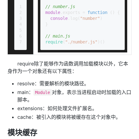
1
// number.js
2
module
.
exports
 = 
function
 (
) {
3
console
.
log
(
"number"
)
4
}
5
6
// main.js
7
require
(
"./number.js"
)()
require除了能够作为函数调用加载模块以外，它本
身作为一个对象还有以下属性：
resolve：需要解析的模块路径。
main：
对象，表示当进程启动时加载的入口
Module
脚本。
extensions：如何处理文件扩展名。
cache：被引入的模块将被缓存在这个对象中。
模块缓存