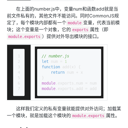
在上面的number.js中，变量num和函数add就是当
前文件私有的，其他文件不能访问。同时CommonJS规
定了，每个模块内部都有一个
变量，代表当前模
module
块；这个变量是一个对象，它的
属性（即
exports
）提供对外导出模块的接口。
module.exports
1
// number.js
2
let
 num = 
1
3
function
add
(
x
) {
4
return
 num + x
5
}
6
module
.
exports
.
num
 = num
7
module
.
exports
.
add
 = add
这样我们定义的私有变量就能提供对外访问；加载某
一个模块，就是加载这个模块的
属性。
module.exports