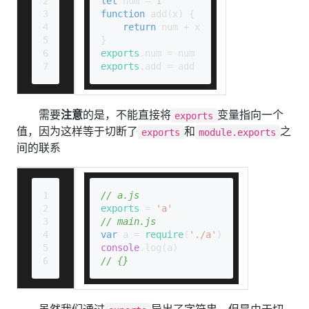
2
let
 num = 
1
3
function
add
(
x
) {
4
return
 num + x
5
}
6
exports
.
num
 = num
7
exports
.
add
 = add
需要
注意
的是，不能直接将
变量指向一个
exports
值，因为这样等于切断了
和
之
exports
module.exports
间的联系
1
// a.js
2
exports
 = 
'a'
3
// main.js
4
var
 a = 
require
(
'./a'
)
5
console
.
log
(a)
6
// {}