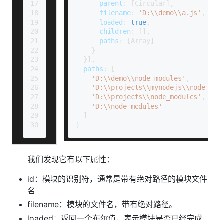
17
parent
: [
Circular
],
18
filename
: 
'D:\\demo\\a.js'
,
19
loaded
: 
true
,
20
children
: [],
21
paths
: [
Array
]
22
    }
23
  }],
24
paths
: [
25
'D:\\demo\\node_modules'
,
26
'D:\\projects\\mynodejs\\node_mo
27
'D:\\projects\\node_modules'
,
28
'D:\\node_modules'
29
  ]
30
}
我们发现它有以下属性：
id：模块的识别符，通常是带有绝对路径的模块文件
名
filename：模块的文件名，带有绝对路径。
loaded：返回一个布尔值，表示模块是否已经完成